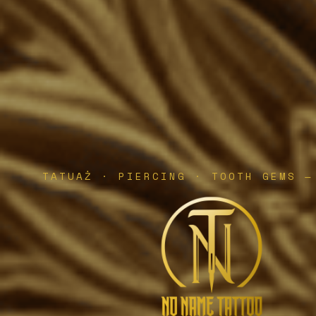
TATUAŻ · PIERCING · TOOTH GEMS —