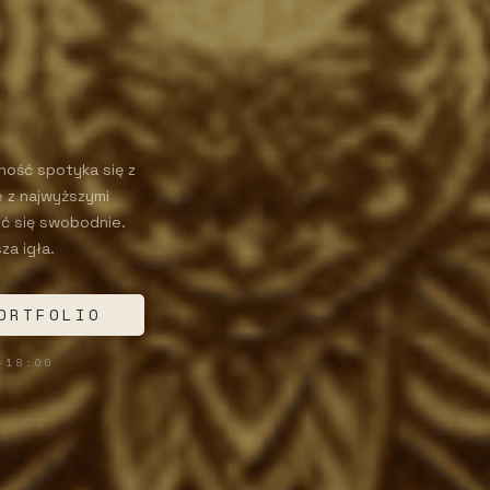
ość spotyka się z
e z najwyższymi
uć się swobodnie.
za igła.
ORTFOLIO
–18:00